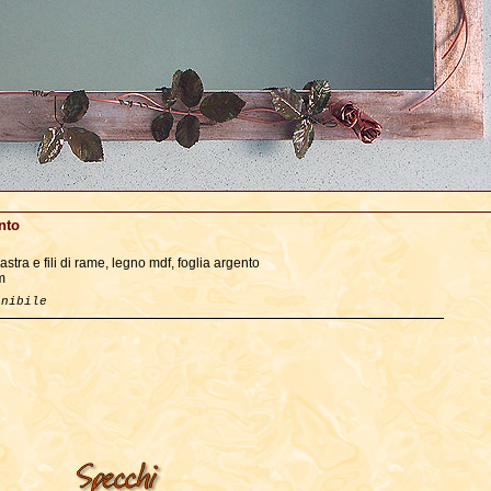
nto
lastra e fili di rame, legno mdf, foglia argento
m
onibile